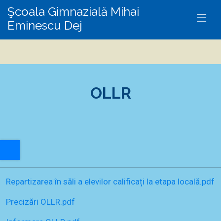
Şcoala Gimnazială Mihai
Eminescu Dej
OLLR
A+
Repartizarea în săli a elevilor calificați la etapa locală.pdf
A-
Precizări OLLR.pdf