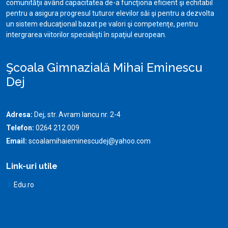
comunităţii având capacitatea de-a funcţiona eficient şi echitabil
pentru a asigura progresul tuturor elevilor săi şi pentru a dezvolta
un sistem educaţional bazat pe valori şi competenţe, pentru
intergrarea viitorilor specialişti în spaţiul european.
Şcoala Gimnazială Mihai Eminescu
Dej
Adresa:
Dej, str. Avram Iancu nr. 2-4
Telefon:
0264 212 009
Email:
scoalamihaieminescudej@yahoo.com
Link-uri utile
Edu.ro