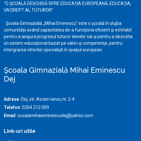
“O ŞCOALĂ DESCHISĂ SPRE EDUCAŢIA EUROPEANĂ, EDUCAŢIA,
UN DREPT AL TUTUROR”
Şcoala Gimnazială „Mihai Eminescu” este o şcoală în slujba
comunităţii având capacitatea de-a funcţiona eficient şi echitabil
pentru a asigura progresul tuturor elevilor săi şi pentru a dezvolta
un sistem educaţional bazat pe valori şi competenţe, pentru
intergrarea viitorilor specialişti în spaţiul european.
Şcoala Gimnazială Mihai Eminescu
Dej
Adresa:
Dej, str. Avram Iancu nr. 2-4
Telefon:
0264 212 009
Email:
scoalamihaieminescudej@yahoo.com
Link-uri utile