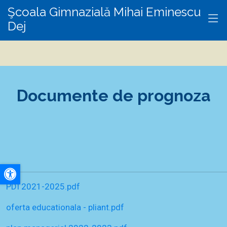
Şcoala Gimnazială Mihai Eminescu
Dej
Documente de prognoza
A+
PDI 2021-2025.pdf
oferta educationala - pliant.pdf
A-