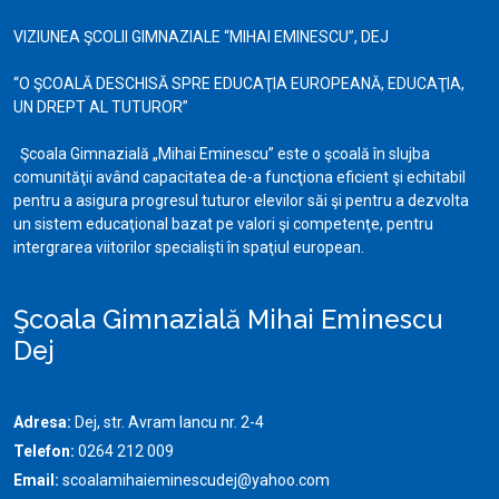
VIZIUNEA ŞCOLII GIMNAZIALE “MIHAI EMINESCU”, DEJ
“O ŞCOALĂ DESCHISĂ SPRE EDUCAŢIA EUROPEANĂ, EDUCAŢIA,
UN DREPT AL TUTUROR”
Şcoala Gimnazială „Mihai Eminescu” este o şcoală în slujba
comunităţii având capacitatea de-a funcţiona eficient şi echitabil
pentru a asigura progresul tuturor elevilor săi şi pentru a dezvolta
un sistem educaţional bazat pe valori şi competenţe, pentru
intergrarea viitorilor specialişti în spaţiul european.
Şcoala Gimnazială Mihai Eminescu
Dej
Adresa:
Dej, str. Avram Iancu nr. 2-4
Telefon:
0264 212 009
Email:
scoalamihaieminescudej@yahoo.com