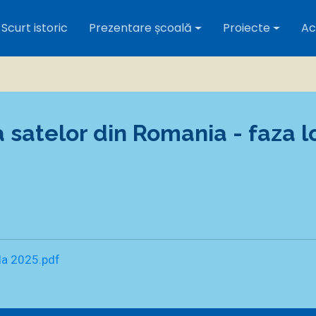
Scurt istoric
Prezentare școală
Proiecte
Act
 satelor din Romania - faza l
ala 2025.pdf