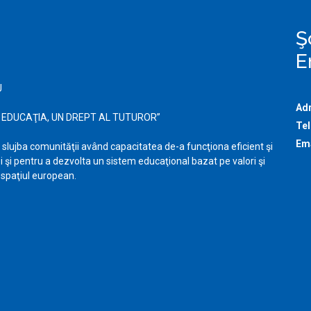
Ş
E
J
Ad
 EDUCAŢIA, UN DREPT AL TUTUROR”
Tel
Ema
slujba comunităţii având capacitatea de-a funcţiona eficient şi
ăi şi pentru a dezvolta un sistem educaţional bazat pe valori şi
n spaţiul european.