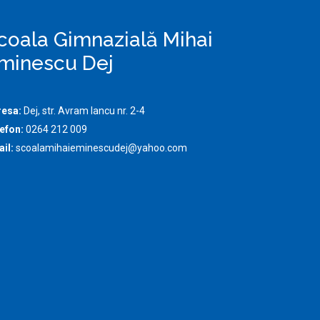
coala Gimnazială Mihai
minescu Dej
resa:
Dej, str. Avram Iancu nr. 2-4
efon:
0264 212 009
il:
scoalamihaieminescudej@yahoo.com