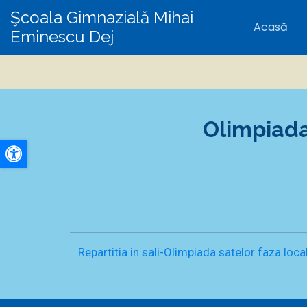
Şcoala Gimnazială Mihai
Acasă
Eminescu Dej
Olimpiada
A+
A-
Repartitia in sali-Olimpiada satelor faza loc