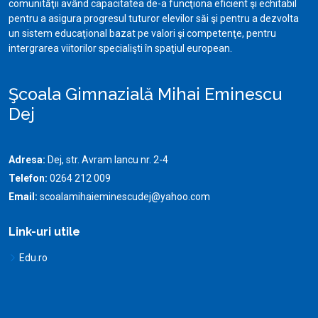
comunităţii având capacitatea de-a funcţiona eficient şi echitabil
pentru a asigura progresul tuturor elevilor săi şi pentru a dezvolta
un sistem educaţional bazat pe valori şi competenţe, pentru
intergrarea viitorilor specialişti în spaţiul european.
Şcoala Gimnazială Mihai Eminescu
Dej
Adresa:
Dej, str. Avram Iancu nr. 2-4
Telefon:
0264 212 009
Email:
scoalamihaieminescudej@yahoo.com
Link-uri utile
Edu.ro