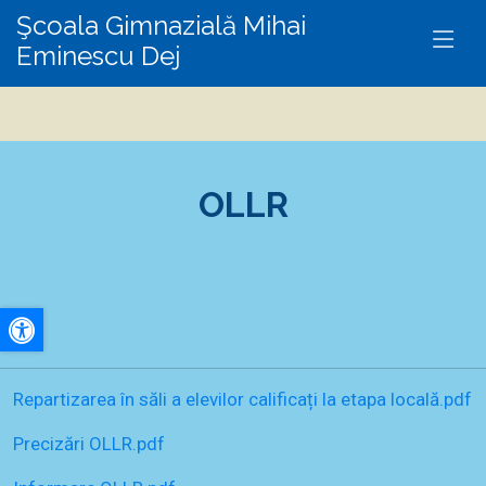
Şcoala Gimnazială Mihai
Eminescu Dej
OLLR
A+
Repartizarea în săli a elevilor calificați la etapa locală.pdf
A-
Precizări OLLR.pdf