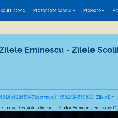
Scurt istoric
Prezentare școală
Proiecte
Act
Zilele Eminescu - Zilele Scoli
1165328652265047&set=pcb.1165329245598321
Zilele Emin
 a manifestărilor din cadrul Zilelor Eminescu, ce se desfă