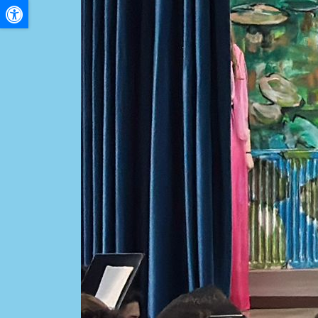
A+
A-