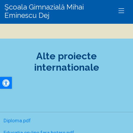
Şcoala Gimnazială Mihai
Eminescu Dej
Alte proiecte
internationale
A+
A-
Diploma.pdf
Educatia on-line fara hotare.pdf